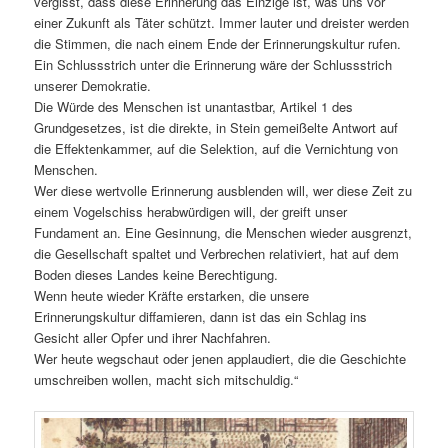
vergisst, dass diese Erinnerung das Einzige ist, was uns vor
einer Zukunft als Täter schützt. Immer lauter und dreister werden
die Stimmen, die nach einem Ende der Erinnerungskultur rufen.
Ein Schlussstrich unter die Erinnerung wäre der Schlussstrich
unserer Demokratie.
Die Würde des Menschen ist unantastbar, Artikel 1 des
Grundgesetzes, ist die direkte, in Stein gemeißelte Antwort auf
die Effektenkammer, auf die Selektion, auf die Vernichtung von
Menschen.
Wer diese wertvolle Erinnerung ausblenden will, wer diese Zeit zu
einem Vogelschiss herabwürdigen will, der greift unser
Fundament an. Eine Gesinnung, die Menschen wieder ausgrenzt,
die Gesellschaft spaltet und Verbrechen relativiert, hat auf dem
Boden dieses Landes keine Berechtigung.
Wenn heute wieder Kräfte erstarken, die unsere
Erinnerungskultur diffamieren, dann ist das ein Schlag ins
Gesicht aller Opfer und ihrer Nachfahren.
Wer heute wegschaut oder jenen applaudiert, die die Geschichte
umschreiben wollen, macht sich mitschuldig.“