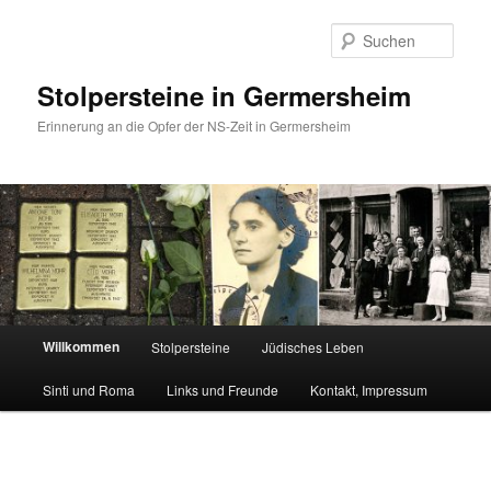
Zum
primären
Such
Inhalt
springen
Stolpersteine in Germersheim
Erinnerung an die Opfer der NS-Zeit in Germersheim
Hauptmenü
Willkommen
Stolpersteine
Jüdisches Leben
Sinti und Roma
Links und Freunde
Kontakt, Impressum